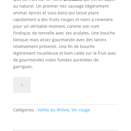
au naturel. Un premier nez sauvage (légèrement
animal, épices et sous-bois) qui laisse place
rapidement à des fruits rouges et noirs à revendre
pour un véritable moment, comme son nom
l’indique, de tonnelle avec ses acolytes. Une bouche
tonique mais assez gourmande avec des tanins
relativement présents. Une fin de bouche
légèrement rocailleuse et bien calée sur le fruit avec
de gourmandes notes fumées auréolées de
garrigues.
quantité
AJOUTER AU PANIER
de
VIN
DE
FRANCE
Catégories :
Vallée du Rhône
,
Vin rouge
DOMAINE
DES
ACCOLES