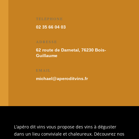
TÉLÉPHONE
02 35 66 04 03
ADRESSE
62 route de Darnetal, 76230 Bois-
Guillaume
EMAIL
michael@aperoditvins.fr
L’apéro dit vins vous propose des vins à déguster
dans un lieu conviviale et chaleureux. Découvrez nos