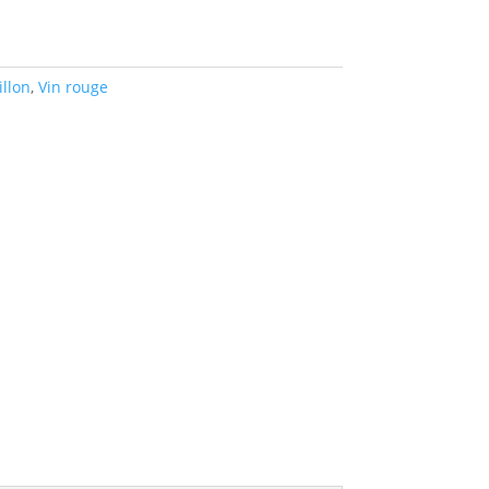
llon
,
Vin rouge