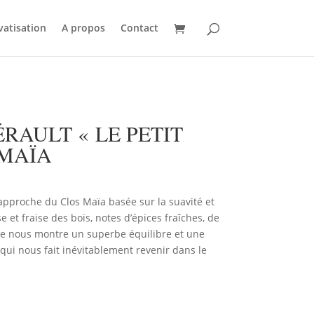
vatisation
A propos
Contact
ÉRAULT « LE PETIT
 MAÏA
 approche du Clos Maïa basée sur la suavité et
e et fraise des bois, notes d’épices fraîches, de
che nous montre un superbe équilibre et une
s qui nous fait inévitablement revenir dans le
AU PANIER