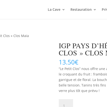
La Cave
Restauration
Pri
it Clos » Clos Maïa
IGP PAYS D’H
CLOS » CLOS
13.50
€
“Le Petit Clos” nous offre une
le croquant du fruit : frambois
garrigue et de floral. La bou
belle tension. Tanins très fin
verre plus tôt que prévu !
quantité
AJOUTER 