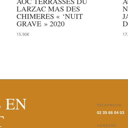
AOC TERRASSES DU
A
LARZAC MAS DES
N
CHIMERES « ‘NUIT
J
GRAVE » 2020
D
15.90
€
17
 EN
TÉLÉPHONE
T
02 35 66 04 03
ADRESSE