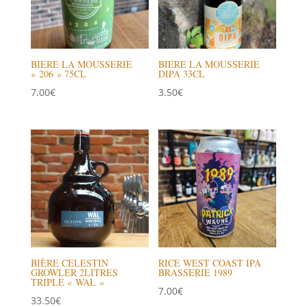
BIERE LA MOUSSERIE
BIERE LA MOUSSERIE
« 206 » 75CL
DIPA 33CL
7.00
€
3.50
€
BIÈRE CELESTIN
RICE WEST COAST IPA
GROWLER 2LITRES
BRASSERIE 1989
TRIPLE « WAL »
7.00
€
33.50
€