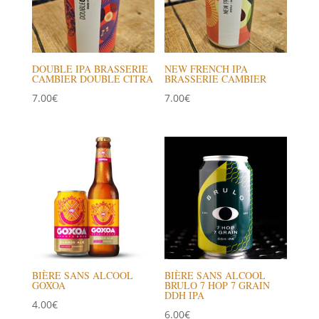
DOUBLE IPA BRASSERIE
NEW FRENCH IPA
CAMBIER DOUBLE CITRA
BRASSERIE CAMBIER
7.00
€
7.00
€
BIÈRE SANS ALCOOL
BIÈRE SANS ALCOOL
GOXOA
BRULO 7 HOP 7 GRAIN
DDH IPA
4.00
€
6.00
€