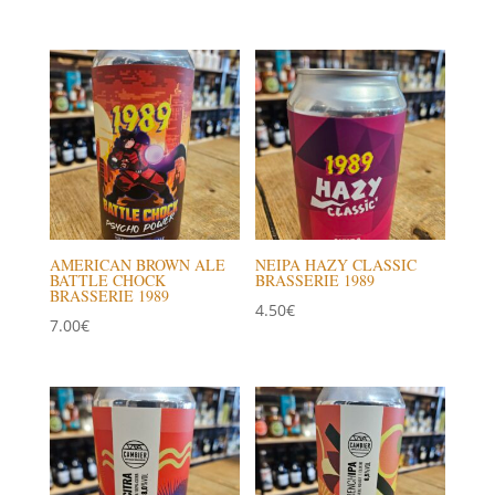
AMERICAN BROWN ALE
NEIPA HAZY CLASSIC
BATTLE CHOCK
BRASSERIE 1989
BRASSERIE 1989
4.50
€
7.00
€