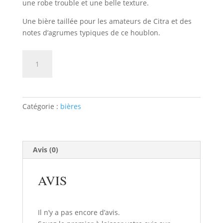
une robe trouble et une belle texture.
Une bière taillée pour les amateurs de Citra et des
notes d’agrumes typiques de ce houblon.
quantité
AJOUTER AU PANIER
de
Double
IPA
Brasserie
Catégorie :
bières
Cambier
Double
Citra
Avis (0)
AVIS
Il n’y a pas encore d’avis.