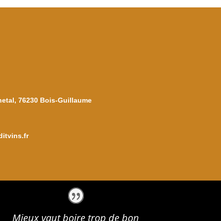
netal, 76230 Bois-Guillaume
itvins.fr
Mieux vaut boire trop de bon