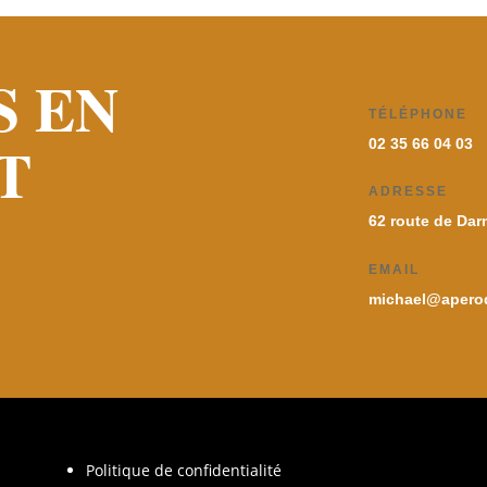
S EN
TÉLÉPHONE
T
02 35 66 04 03
ADRESSE
62 route de Dar
EMAIL
michael@aperod
Politique de confidentialité