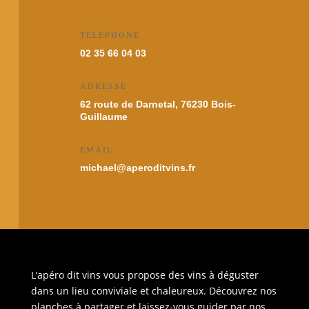
TÉLÉPHONE
02 35 66 04 03
ADRESSE
62 route de Darnetal, 76230 Bois-
Guillaume
EMAIL
michael@aperoditvins.fr
L’apéro dit vins vous propose des vins à déguster
dans un lieu conviviale et chaleureux. Découvrez nos
planches à partager et laissez-vous guider par nos