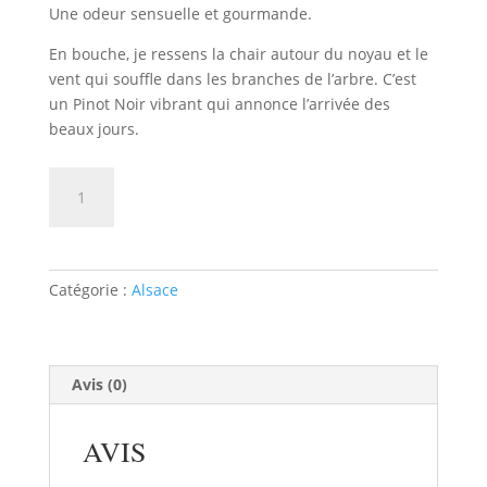
Une odeur sensuelle et gourmande.
En bouche, je ressens la chair autour du noyau et le
vent qui souffle dans les branches de l’arbre. C’est
un Pinot Noir vibrant qui annonce l’arrivée des
beaux jours.
quantité
AJOUTER AU PANIER
de
Pinot
Noir
Domaine
Catégorie :
Alsace
Josmeyer
Avis (0)
AVIS