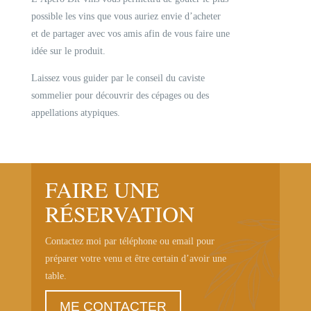
possible les vins que vous auriez envie d’acheter
et de partager avec vos amis afin de vous faire une
idée sur le produit.
Laissez vous guider par le conseil du caviste
sommelier pour découvrir des cépages ou des
appellations atypiques.
FAIRE UNE
RÉSERVATION
Contactez moi par téléphone ou email pour
préparer votre venu et être certain d’avoir une
table.
ME CONTACTER