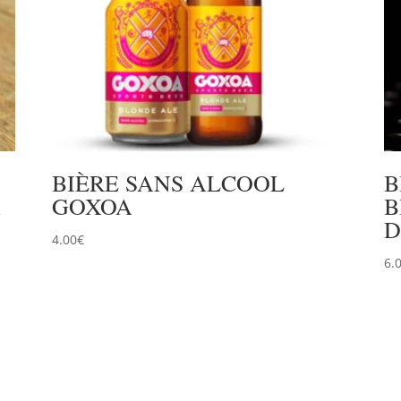
BIÈRE SANS ALCOOL
B
A
GOXOA
B
D
4.00
€
6.