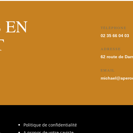
 EN
TÉLÉPHONE
T
02 35 66 04 03
ADRESSE
62 route de Dar
EMAIL
michael@aperod
Politique de confidentialité
.
A propos de votre caviste