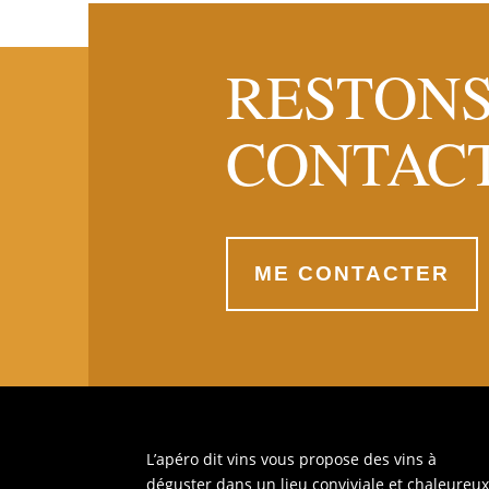
RESTONS
CONTAC
ME CONTACTER
L’apéro dit vins vous propose des vins à
déguster dans un lieu conviviale et chaleureux