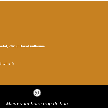
netal, 76230 Bois-Guillaume
itvins.fr
Mieux vaut boire trop de bon