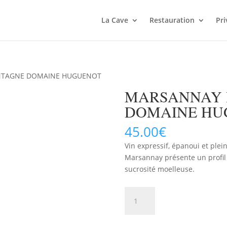
La Cave
Restauration
Pri
NTAGNE DOMAINE HUGUENOT
MARSANNAY 
DOMAINE HU
45.00
€
Vin expressif, épanoui et plein
Marsannay présente un profil
sucrosité moelleuse.
quantité
AJOUTER 
de
MARSANNAY