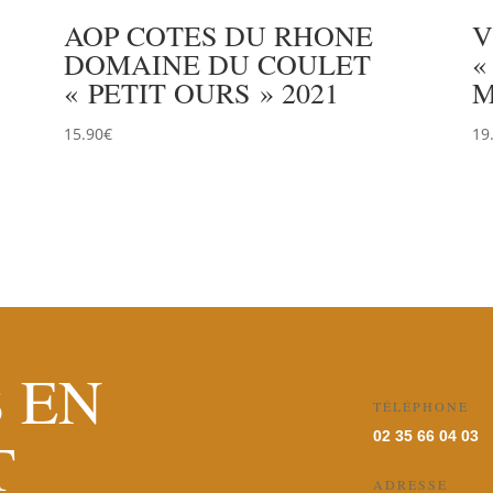
AOP COTES DU RHONE
V
DOMAINE DU COULET
«
« PETIT OURS » 2021
M
15.90
€
19
 EN
TÉLÉPHONE
T
02 35 66 04 03
ADRESSE