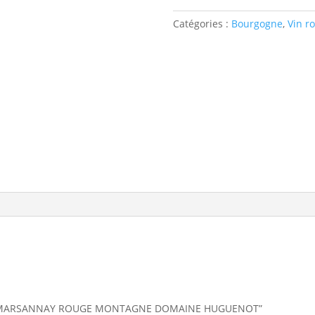
ROUGE
MONTAGNE
Catégories :
Bourgogne
,
Vin r
DOMAINE
HUGUENOT
s sur “MARSANNAY ROUGE MONTAGNE DOMAINE HUGUENOT”