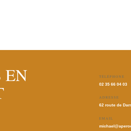
 EN
TÉLÉPHONE
T
02 35 66 04 03
ADRESSE
62 route de Dar
EMAIL
michael@aperod