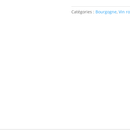
BOURGOGNE
PINOT
Catégories :
Bourgogne
,
Vin r
NOIR
DOMAINE
MARC
JAMBON
"LES
ARGILES
DE
CHAMPENDI"
2021