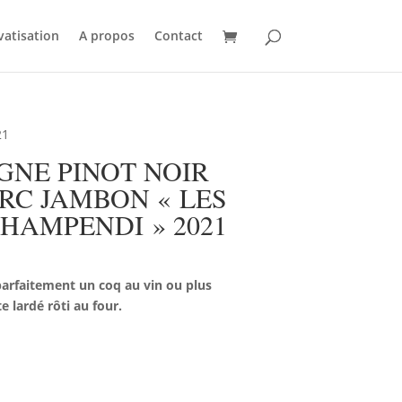
vatisation
A propos
Contact
21
NE PINOT NOIR
C JAMBON « LES
HAMPENDI » 2021
arfaitement un coq au vin ou plus
 lardé rôti au four.
AU PANIER