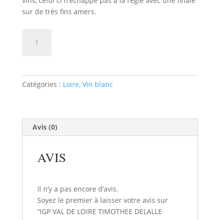
vins, celui ci n’échappe pas à la règle avec une finale
sur de très fins amers.
quantité
AJOUTER AU PANIER
de
IGP
VAL
DE
Catégories :
Loire
,
Vin blanc
LOIRE
TIMOTHEE
DELALLE
MOULIN
Avis (0)
DORE
AVIS
Il n’y a pas encore d’avis.
Soyez le premier à laisser votre avis sur
“IGP VAL DE LOIRE TIMOTHEE DELALLE