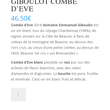
GIBOULOT COMBE
D’EVE
46.50
€
Combe d’Eve
2018
domaine Emmanuel Giboulot
est
un vin blanc issu du cépage Chardonnay (100%), de
vignes situées sur la Côte de Beaune, à flanc de
coteau de la montagne de Beaune, au-dessus des
1ers crus, au creux d’une petite combe, au-dessus de
l’AOC Beaune 1er cru « Les Bressandes ».
Combe d’Eve blanc
possède un
nez
pur sur des
arômes de fleurs blanches, avec des notes
d’amandes et d’agrumes. La
bouche
est pure, fruitée
et minérale. C’est un vin blanc frais et délicat.
quantité
AJOUTER AU PANIER
de
CÔTE
DE