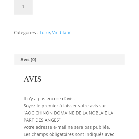
quantité
AJOUTER AU PANIER
de
AOC
CHINON
DOMAINE
Catégories :
Loire
,
Vin blanc
DE
LA
NOBLAIE
LA
Avis (0)
PART
DES
AVIS
ANGES
Il n’y a pas encore d’avis.
Soyez le premier à laisser votre avis sur
“AOC CHINON DOMAINE DE LA NOBLAIE LA
PART DES ANGES”
Votre adresse e-mail ne sera pas publiée.
Les champs obligatoires sont indiqués avec