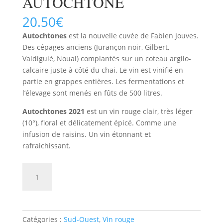
AUTOCHTONE
20.50
€
Autochtones
est
la nouvelle cuvée de Fabien Jouves.
Des cépages anciens (Jurançon noir, Gilbert,
Valdiguié, Noual) complantés sur un coteau argilo-
calcaire juste à côté du chai. Le vin est vinifié en
partie en grappes entières. Les fermentations et
l’élevage sont menés en fûts de 500 litres.
Autochtones 2021
est un vin rouge clair, très léger
(10°), floral et délicatement épicé. Comme une
infusion de raisins. Un vin étonnant et
rafraichissant.
quantité
AJOUTER AU PANIER
de
VIN
DE
FRANCE
Catégories :
Sud-Ouest
,
Vin rouge