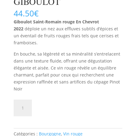
GIBOULOT
44.50
€
Giboulot Saint-Romain rouge En Chevrot
2022
déploie un nez aux effluves subtils d’épices et
un éventail de fruits rouges frais tels que cerises et
framboises.
En bouche, sa légèreté et sa minéralité s’entrelacent
dans une texture fluide, offrant une dégustation
élégante et aisée. Ce vin rouge révèle un équilibre
charmant, parfait pour ceux qui recherchent une
expression raffinée et sans artifices du cépage Pinot
Noir
quantité
AJOUTER AU PANIER
de
SAINT
ROMAIN
EN
Catégories :
Bourgogne
,
Vin rouge