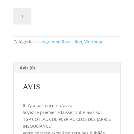
quantité
AJOUTER AU PANIER
de
IGP
COTEAUX
DE
Catégories :
Languedoc-Roussillon
,
Vin rouge
PEYRIAC
CLOS
DES
JARRES
Avis (0)
INSOUCIANCE
AVIS
Il n’y a pas encore d’avis.
Soyez le premier à laisser votre avis sur
“IGP COTEAUX DE PEYRIAC CLOS DES JARRES
INSOUCIANCE”
Votre adresse e-mail ne sera pas publiée.