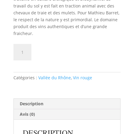
travail du sol y est fait en traction animal avec des
chevaux de traie et des mulets. Pour Mathieu Barret,
le respect de la nature y est primordial. Le domaine
produit des vins authentiques et d’une grande
fraicheur.
quantité
AJOUTER AU PANIER
de
Vin
de
France
Catégories :
Vallée du Rhône
,
Vin rouge
Dureza
"Je
suis
ton
Description
père"
Avis (0)
Matthieu
Barret
DESCRIPTION