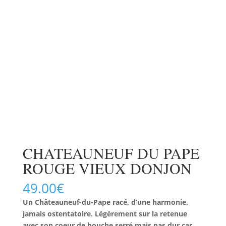
CHATEAUNEUF DU PAPE
ROUGE VIEUX DONJON
49.00
€
Un Châteauneuf-du-Pape racé, d’une
harmonie,
jamais ostentatoire. Légèrement sur la retenue
avec son coeur de bouche serré mais pas dur car