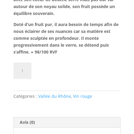
autour de son noyau solide, son fruit possède un
équilibre souverain.
Doté d’un fruit pur, il aura besoin de temps afin de
nous éclairer de ses nuances car sa matière est
comme sculptée en profondeur. Il monte
progressivement dans le verre, se détend puis
s’affine. » 98/100 RVF
quantité
AJOUTER AU PANIER
de
CHATEAUNEUF
DU
PAPE
Catégories :
Vallée du Rhône
,
Vin rouge
ROUGE
VIEUX
DONJON
Avis (0)