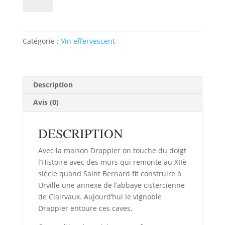
de
champagne
drappier
"clarevallis"
Catégorie :
Vin effervescent
75cl
Description
Avis (0)
DESCRIPTION
Avec la maison Drappier on touche du doigt
l’Histoire avec des murs qui remonte au XIIè
siècle quand Saint Bernard fit construire à
Urville une annexe de l’abbaye cistercienne
de Clairvaux. Aujourd’hui le vignoble
Drappier entoure ces caves.