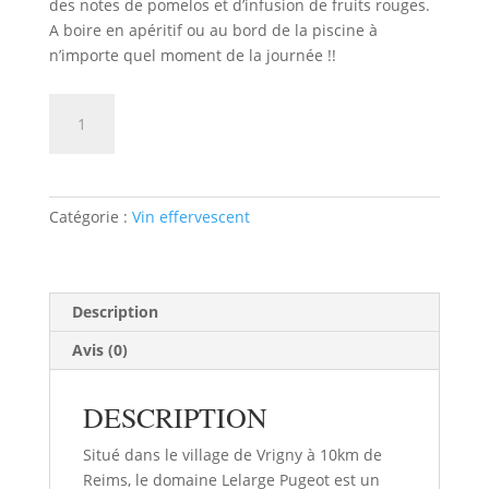
des notes de pomelos et d’infusion de fruits rouges.
A boire en apéritif ou au bord de la piscine à
n’importe quel moment de la journée !!
quantité
AJOUTER AU PANIER
de
CHAMPAGNE
LELARGE
PUGEOT
Catégorie :
Vin effervescent
ROSE
EXTRA
BRUT
Description
Avis (0)
DESCRIPTION
Situé dans le village de Vrigny à 10km de
Reims, le domaine Lelarge Pugeot est un