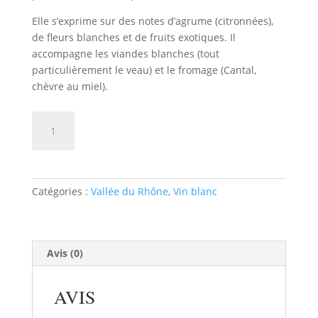
Elle s’exprime sur des notes d’agrume (citronnées),
de fleurs blanches et de fruits exotiques. Il
accompagne les viandes blanches (tout
particulièrement le veau) et le fromage (Cantal,
chèvre au miel).
quantité
AJOUTER AU PANIER
de
COSTIERES
DE
NIMES
Catégories :
Vallée du Rhône
,
Vin blanc
LES
GALETS
DORES
MOURGUES
Avis (0)
DU
GRES
AVIS