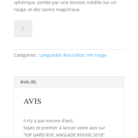
sphérique, portée par une tension, inédite sur un
rouge, et des tanins magistraux.
quantité
AJOUTER AU PANIER
de
IGP
GARD
ROC
Catégories :
Languedoc-Roussillon
,
Vin rouge
ANGLADE
ROUGE
2018
Avis (0)
AVIS
Il n’y a pas encore d’avis.
Soyez le premier à laisser votre avis sur
“IGP GARD ROC ANGLADE ROUGE 2018”