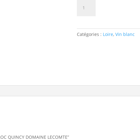
quantité
AJOUTER 
de
AOC
QUINCY
DOMAINE
Catégories :
Loire
,
Vin blanc
LECOMTE
ur “AOC QUINCY DOMAINE LECOMTE”