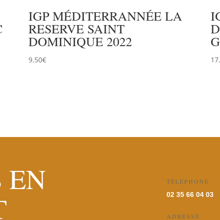
IGP MÉDITERRANNÉE LA
I
C
RESERVE SAINT
D
DOMINIQUE 2022
G
9.50
€
17
 EN
TÉLÉPHONE
T
02 35 66 04 03
ADRESSE