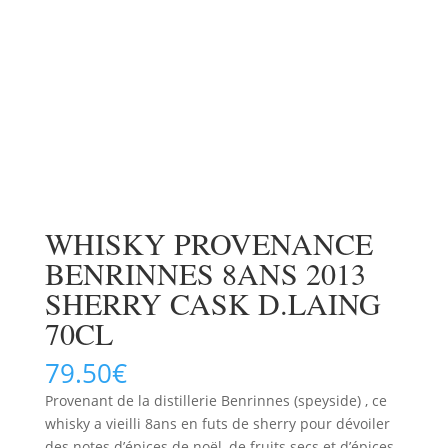
WHISKY PROVENANCE
BENRINNES 8ANS 2013
SHERRY CASK D.LAING
70CL
79.50
€
Provenant de la distillerie Benrinnes (speyside) , ce
whisky a vieilli 8ans en futs de sherry pour dévoiler
des notes d’épices de noël, de fruits secs et d’épices