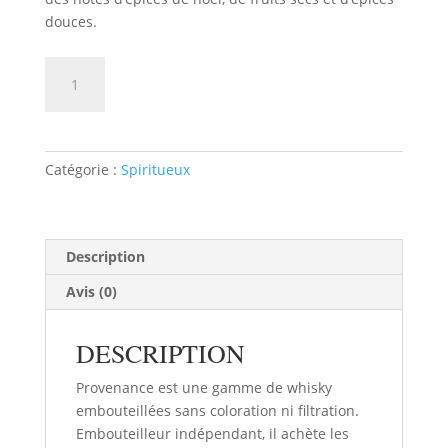
douces.
quantité
AJOUTER AU PANIER
de
WHISKY
PROVENANCE
BENRINNES
Catégorie :
Spiritueux
8ANS
2013
SHERRY
CASK
Description
D.LAING
Avis (0)
70cl
DESCRIPTION
Provenance est une gamme de whisky
embouteillées sans coloration ni filtration.
Embouteilleur indépendant, il achète les