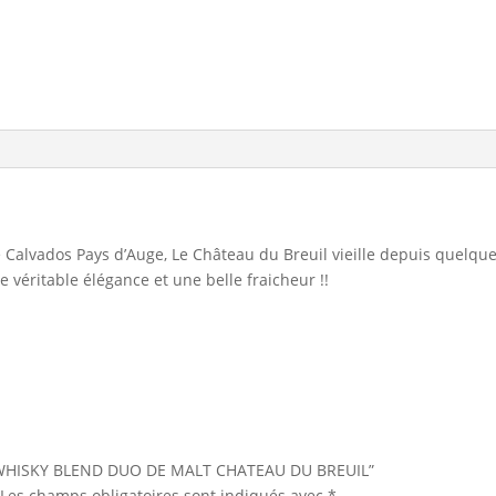
 de Calvados Pays d’Auge, Le Château du Breuil vieille depuis que
véritable élégance et une belle fraicheur !!
ur “WHISKY BLEND DUO DE MALT CHATEAU DU BREUIL”
Les champs obligatoires sont indiqués avec
*