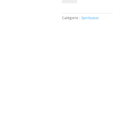
WHISKY
BLEND
DUO
Catégorie :
Spiritueux
DE
MALT
CHATEAU
DU
BREUIL