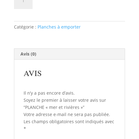
de
PLANCHE
"mer
et
Catégorie :
Planches à emporter
rivières"
Avis (0)
AVIS
Il n’y a pas encore d’avis.
Soyez le premier à laisser votre avis sur
“PLANCHE « mer et rivières »”
Votre adresse e-mail ne sera pas publiée.
Les champs obligatoires sont indiqués avec
*