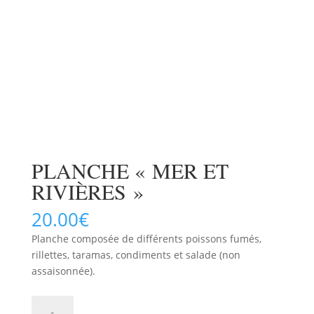
PLANCHE « MER ET
RIVIÈRES »
20.00
€
Planche composée de différents poissons fumés,
rillettes, taramas, condiments et salade (non
assaisonnée).
quantité
AJOUTER AU PANIER