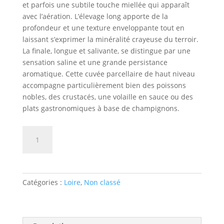
et parfois une subtile touche miellée qui apparaît
avec l’aération. L’élevage long apporte de la
profondeur et une texture enveloppante tout en
laissant s’exprimer la minéralité crayeuse du terroir.
La finale, longue et salivante, se distingue par une
sensation saline et une grande persistance
aromatique. Cette cuvée parcellaire de haut niveau
accompagne particulièrement bien des poissons
nobles, des crustacés, une volaille en sauce ou des
plats gastronomiques à base de champignons.
quantité
AJOUTER AU PANIER
de
Domaine
de
l'Ours
Catégories :
Loire
,
Non classé
Bleu
blanc
Chaumont
L'En