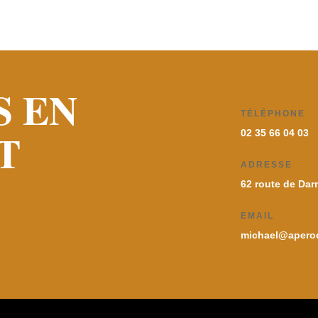
S EN
TÉLÉPHONE
T
02 35 66 04 03
ADRESSE
62 route de Dar
EMAIL
michael@aperod